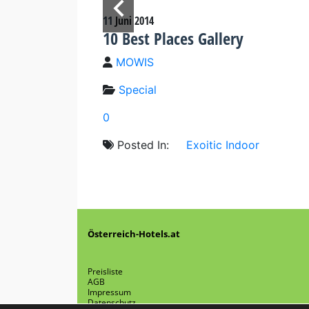
11
Juni
2014
10 Best Places Gallery
MOWIS
Special
0
Posted In:
Exoitic
Indoor
Österreich-Hotels.at
Preisliste
AGB
Impressum
Datenschutz