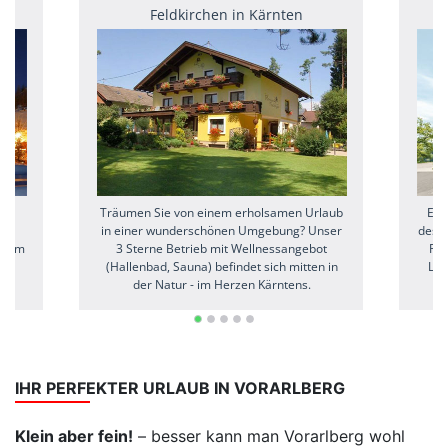
Feldkirchen in Kärnten
tet
Träumen Sie von einem erholsamen Urlaub
Ein
in einer wunderschönen Umgebung? Unser
des S
nd im
3 Sterne Betrieb mit Wellnessangebot
Res
der
(Hallenbad, Sauna) befindet sich mitten in
Lan
der Natur - im Herzen Kärntens.
Ba
IHR PERFEKTER URLAUB IN VORARLBERG
Klein aber fein!
– besser kann man Vorarlberg wohl