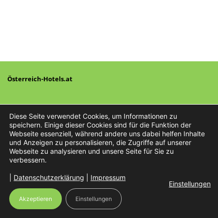
Österreich-Hotels.at
Diese Seite verwendet Cookies, um Informationen zu
speichern. Einige dieser Cookies sind für die Funktion der
Webseite essenziell, während andere uns dabei helfen Inhalte
Preisliste
AGB
und Anzeigen zu personalisieren, die Zugriffe auf unserer
Impressum
Webseite zu analysieren und unsere Seite für Sie zu
Datenschutz
verbessern.
Anmeldung (Unterkünfte)
Unterkunft registrieren
|
Datenschutzerklärung
|
Impressum
Einstellungen
Akzeptieren
Einstellungen