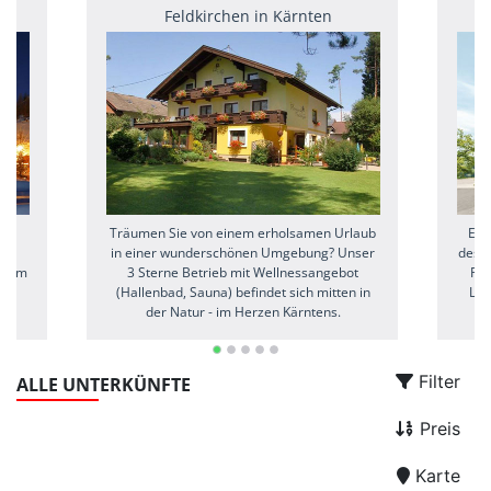
Feldkirchen in Kärnten
tet
Träumen Sie von einem erholsamen Urlaub
Ein
in einer wunderschönen Umgebung? Unser
des S
nd im
3 Sterne Betrieb mit Wellnessangebot
Res
der
(Hallenbad, Sauna) befindet sich mitten in
Lan
der Natur - im Herzen Kärntens.
Ba
Filter
ALLE UNTERKÜNFTE
Preis
Karte