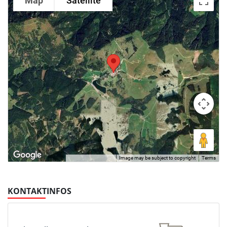
Map
Satellite
Image may be subject to copyright
Terms
Keyboard shortcuts
KONTAKTINFOS