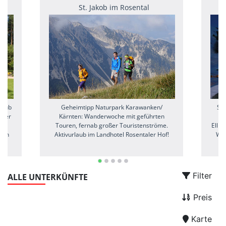
St. Jakob im Rosental
laub
Geheimtipp Naturpark Karawanken/
Sie
nser
Kärnten: Wanderwoche mit geführten
ot
Touren, fernab großer Touristenströme.
Ellm
n in
Aktivurlaub im Landhotel Rosentaler Hof!
Win
Filter
ALLE UNTERKÜNFTE
Preis
Karte